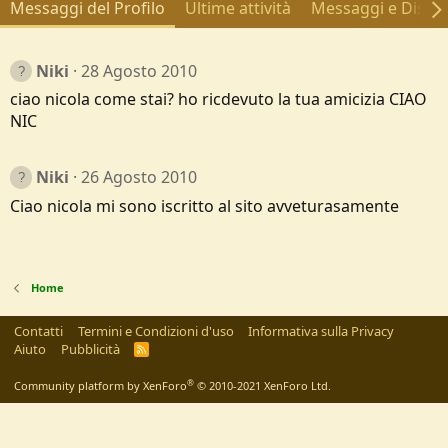
Messaggi del Profilo
Ultime attività
Messaggi e Discus
Niki
28 Agosto 2010
ciao nicola come stai? ho ricdevuto la tua amicizia CIAO
NIC
Niki
26 Agosto 2010
Ciao nicola mi sono iscritto al sito avveturasamente
Home
Contatti
Termini e Condizioni d'uso
Informativa sulla Privacy
Aiuto
Pubblicità
R
S
S
®
Community platform by XenForo
© 2010-2021 XenForo Ltd.