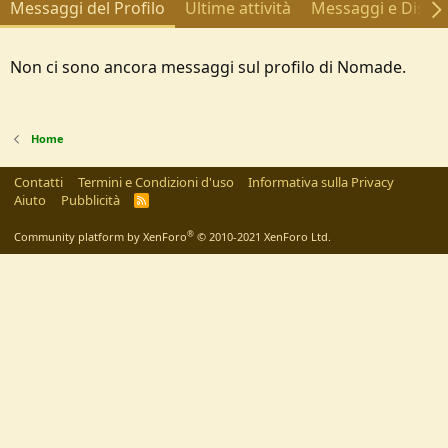
Messaggi del Profilo
Ultime attività
Messaggi e Discus
Non ci sono ancora messaggi sul profilo di Nomade.
Home
Contatti
Termini e Condizioni d'uso
Informativa sulla Privacy
Aiuto
Pubblicità
R
S
S
®
Community platform by XenForo
© 2010-2021 XenForo Ltd.