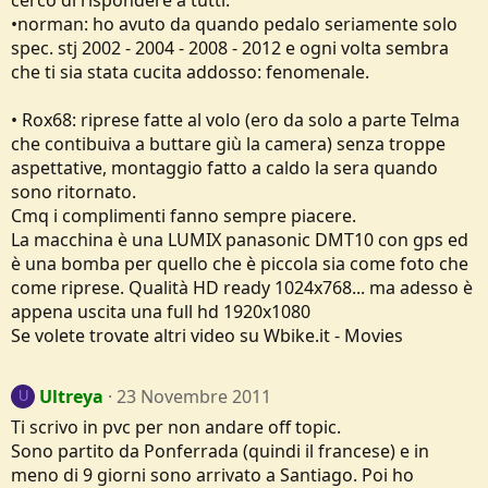
•norman: ho avuto da quando pedalo seriamente solo
spec. stj 2002 - 2004 - 2008 - 2012 e ogni volta sembra
che ti sia stata cucita addosso: fenomenale.
• Rox68: riprese fatte al volo (ero da solo a parte Telma
che contibuiva a buttare giù la camera) senza troppe
aspettative, montaggio fatto a caldo la sera quando
sono ritornato.
Cmq i complimenti fanno sempre piacere.
La macchina è una LUMIX panasonic DMT10 con gps ed
è una bomba per quello che è piccola sia come foto che
come riprese. Qualità HD ready 1024x768... ma adesso è
appena uscita una full hd 1920x1080
Se volete trovate altri video su Wbike.it - Movies
Ultreya
23 Novembre 2011
U
Ti scrivo in pvc per non andare off topic.
Sono partito da Ponferrada (quindi il francese) e in
meno di 9 giorni sono arrivato a Santiago. Poi ho