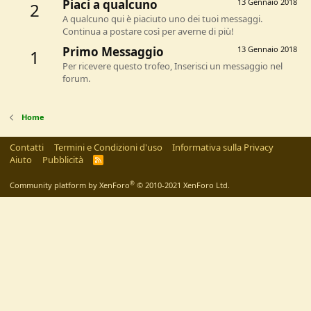
Piaci a qualcuno
13 Gennaio 2018
2
A qualcuno qui è piaciuto uno dei tuoi messaggi.
Continua a postare così per averne di più!
Primo Messaggio
13 Gennaio 2018
1
Per ricevere questo trofeo, Inserisci un messaggio nel
forum.
Home
Contatti
Termini e Condizioni d'uso
Informativa sulla Privacy
Aiuto
Pubblicità
R
S
S
®
Community platform by XenForo
© 2010-2021 XenForo Ltd.