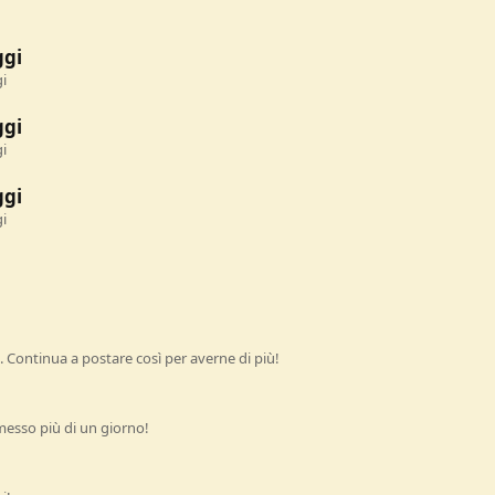
ggi
i
ggi
i
ggi
i
 Continua a postare così per averne di più!
esso più di un giorno!