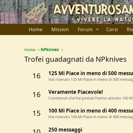
Home
Mission
Forum
Corsi
Ri
Home
NPknives
Trofei guadagnati da NPknives
125 Mi Piace in meno di 500 mess
16
Hai ricevuto 125 Mi Piace in meno di 500 messa
Veramente Piacevole!
16
I contenuti che hai postati hanno attirato 100 Mi
100 Mi Piace in meno di 400 mess
15
Hai ricevuto 100 Mi Piace in meno di 400 messa
250 messaggi
10