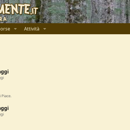
sorse
Attività
aggi
ggi
 Piace.
aggi
ggi