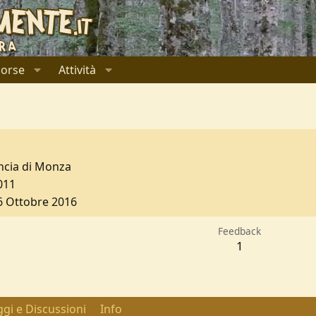
sorse
Attività
ncia di Monza
011
6 Ottobre 2016
Feedback
1
gi e Discussioni
Info