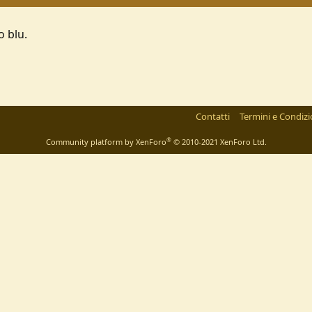
o blu.
Contatti
Termini e Condizi
®
Community platform by XenForo
© 2010-2021 XenForo Ltd.