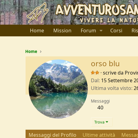
Home
Mission
Forum
Corsi
Ri
Home
orso blu
·
scrive da
Provi
Dal
15 Settembre 2
Ultima volta visto
2
Messaggi
40
Trova
Messaggi del Profilo
Ultime attività
Messag