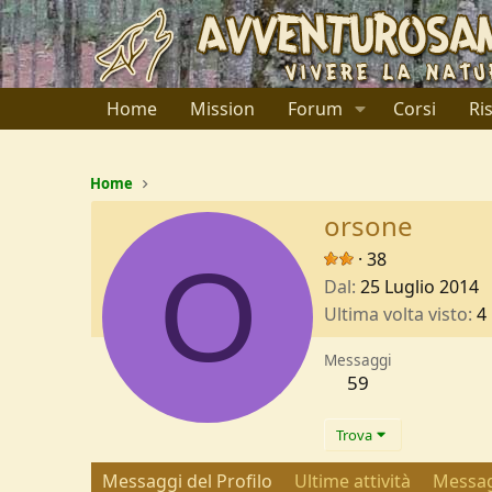
Home
Mission
Forum
Corsi
Ri
Home
orsone
O
·
38
Dal
25 Luglio 2014
Ultima volta visto
4
Messaggi
59
Trova
Messaggi del Profilo
Ultime attività
Messag