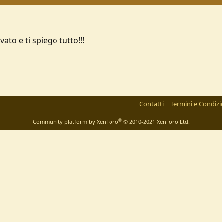
to e ti spiego tutto!!!
Contatti
Termini e Condizi
®
Community platform by XenForo
© 2010-2021 XenForo Ltd.