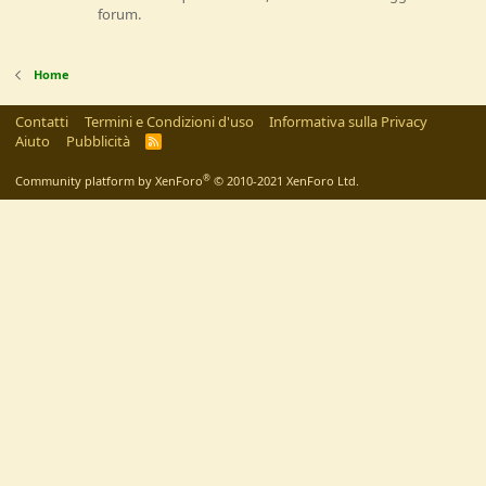
forum.
Home
Contatti
Termini e Condizioni d'uso
Informativa sulla Privacy
Aiuto
Pubblicità
R
S
S
®
Community platform by XenForo
© 2010-2021 XenForo Ltd.