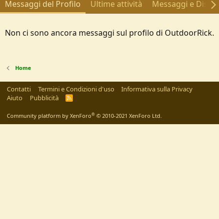
Messaggi del Profilo
Ultime attività
Messaggi e Discus
Non ci sono ancora messaggi sul profilo di OutdoorRick.
Home
Contatti
Termini e Condizioni d'uso
Informativa sulla Privacy
Aiuto
Pubblicità
R
S
S
®
Community platform by XenForo
© 2010-2021 XenForo Ltd.