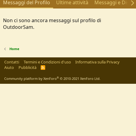
Messaggi del Profilo
Ultime attività
Messaggi e Discus
Non ci sono ancora messaggi sul profilo di
OutdoorSam.
Home
Contatti
Termini e Condizioni d'uso
Informativa sulla Privacy
Aiuto
Pubblicità
R
S
S
®
Community platform by XenForo
© 2010-2021 XenForo Ltd.