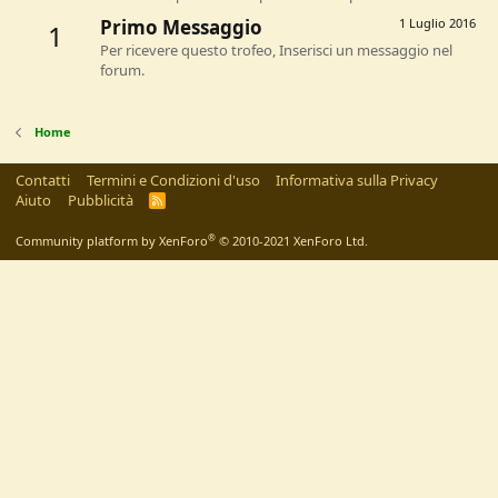
Primo Messaggio
1 Luglio 2016
1
Per ricevere questo trofeo, Inserisci un messaggio nel
forum.
Home
Contatti
Termini e Condizioni d'uso
Informativa sulla Privacy
Aiuto
Pubblicità
R
S
S
®
Community platform by XenForo
© 2010-2021 XenForo Ltd.