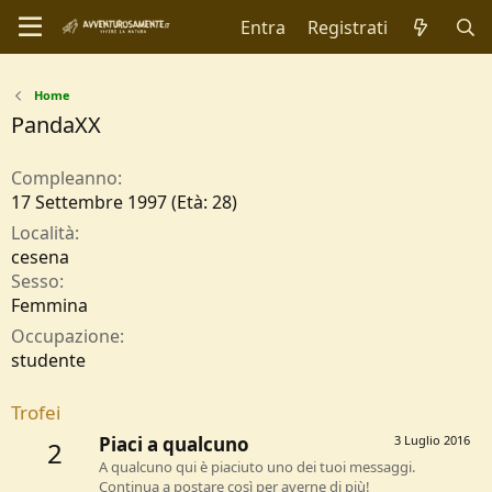
Entra
Registrati
Home
PandaXX
Compleanno
17 Settembre 1997 (Età: 28)
Località
cesena
Sesso
Femmina
Occupazione
studente
Trofei
Piaci a qualcuno
3 Luglio 2016
2
A qualcuno qui è piaciuto uno dei tuoi messaggi.
Continua a postare così per averne di più!