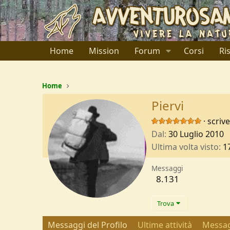
Home
Mission
Forum
Corsi
Ri
Home
Piervi
·
scriv
Dal
30 Luglio 2010
Ultima volta visto
1
Messaggi
8.131
Trova
Messaggi del Profilo
Ultime attività
Messag