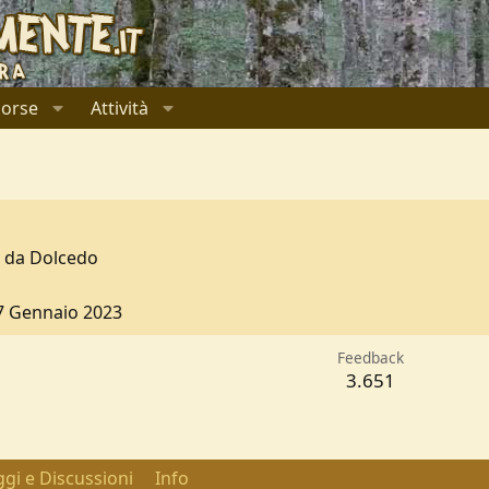
sorse
Attività
e da
Dolcedo
7 Gennaio 2023
Feedback
3.651
gi e Discussioni
Info