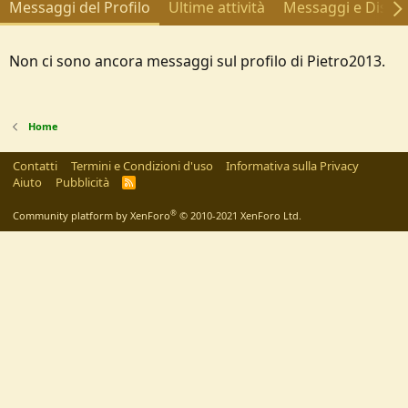
Messaggi del Profilo
Ultime attività
Messaggi e Discus
Non ci sono ancora messaggi sul profilo di Pietro2013.
Home
Contatti
Termini e Condizioni d'uso
Informativa sulla Privacy
Aiuto
Pubblicità
R
S
S
®
Community platform by XenForo
© 2010-2021 XenForo Ltd.