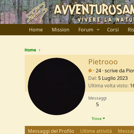
Home
Mission
Forum
Corsi
Ri
Home
Pietrooo
·
24
·
scrive da
Pio
Dal
5 Luglio 2023
Ultima volta visto
1
Messaggi
5
Trova
Messaggi del Profilo
Ultime attività
Messag