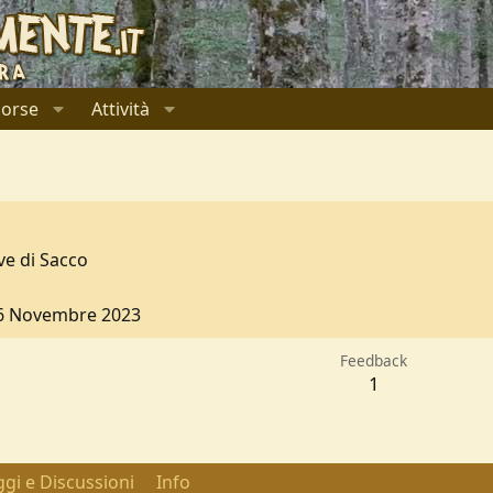
sorse
Attività
ve di Sacco
6 Novembre 2023
Feedback
1
gi e Discussioni
Info