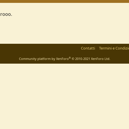
trooo.
Contatti
Termini e Condizi
®
Community platform by XenForo
© 2010-2021 XenForo Ltd.