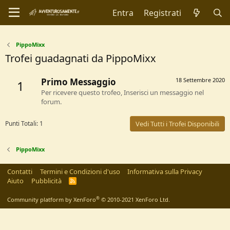
Entra
Registrati
PippoMixx
Trofei guadagnati da PippoMixx
Primo Messaggio
18 Settembre 2020
1
Per ricevere questo trofeo, Inserisci un messaggio nel
forum.
Punti Totali: 1
Vedi Tutti i Trofei Disponibili
PippoMixx
Contatti
Termini e Condizioni d'uso
Informativa sulla Privacy
Aiuto
Pubblicità
R
S
S
®
Community platform by XenForo
© 2010-2021 XenForo Ltd.