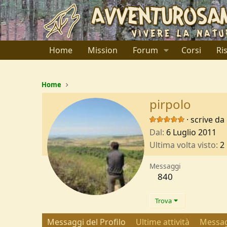
Home
Mission
Forum
Corsi
Ri
Home
pirpolo
·
scrive da
Dal
6 Luglio 2011
Ultima volta visto
2
Messaggi
840
Trova
Messaggi del Profilo
Ultime attività
Messag