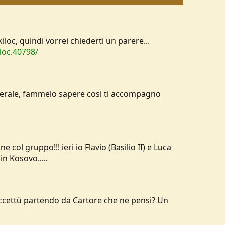
loc, quindi vorrei chiederti un parere...
loc.40798/
enerale, fammelo sapere cosi ti accompagno
col gruppo!!! ieri io Flavio (Basilio II) e Luca
in Kosovo.....
Uccettù partendo da Cartore che ne pensi? Un