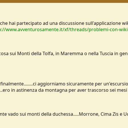
che hai partecipato ad una discussione sull'applicazione wiki
p://www.avventurosamente.it/xf/threads/problemi-con-wiki
cosa sui Monti della Tolfa, in Maremma o nella Tuscia in g
finalmente........ci aggiorniamo sicuramente per un'escursione 
....ero in astinenza da montagna per aver trascorso sei mesi 
te vado sui monti della duchessa.....Morrone, Cima Zis e 