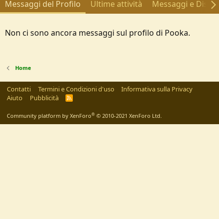
Messaggi del Profilo
Ultime attività
Messaggi e Discus
Non ci sono ancora messaggi sul profilo di Pooka.
Home
Contatti
Termini e Condizioni d'uso
Informativa sulla Privacy
Aiuto
Pubblicità
R
S
S
®
Community platform by XenForo
© 2010-2021 XenForo Ltd.