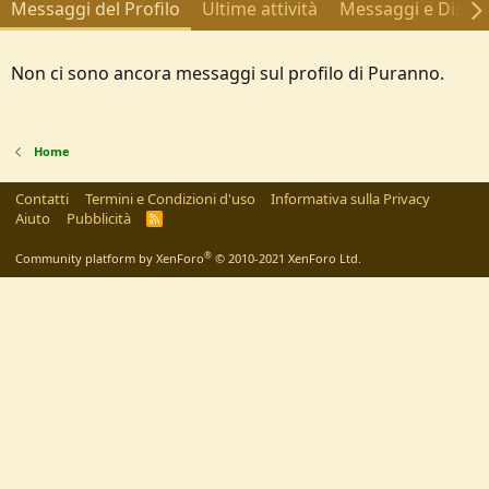
Messaggi del Profilo
Ultime attività
Messaggi e Discus
Non ci sono ancora messaggi sul profilo di Puranno.
Home
Contatti
Termini e Condizioni d'uso
Informativa sulla Privacy
Aiuto
Pubblicità
R
S
S
®
Community platform by XenForo
© 2010-2021 XenForo Ltd.