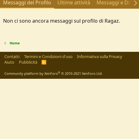
Messaggi del Profilo
Ultime attività
Messaggi e Discus
Non ci sono ancora messaggi sul profilo di Ragaz.
Home
Contatti
Termini e Condizioni d'uso
Informativa sulla Privacy
Aiuto
Pubblicità
R
S
S
®
Community platform by XenForo
© 2010-2021 XenForo Ltd.