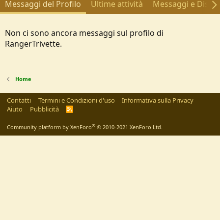
Messaggi del Profilo
Ultime attività
Messaggi e Discus
Non ci sono ancora messaggi sul profilo di
RangerTrivette.
Home
Contatti
Termini e Condizioni d'uso
Informativa sulla Privacy
Aiuto
Pubblicità
R
S
S
®
Community platform by XenForo
© 2010-2021 XenForo Ltd.