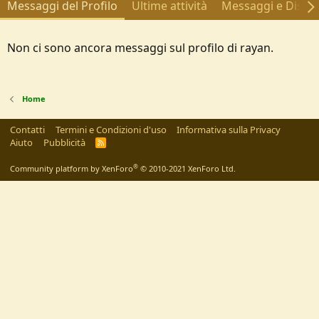
Messaggi del Profilo
Ultime attività
Messaggi e Discus
Non ci sono ancora messaggi sul profilo di rayan.
Home
Contatti
Termini e Condizioni d'uso
Informativa sulla Privacy
Aiuto
Pubblicità
R
S
S
®
Community platform by XenForo
© 2010-2021 XenForo Ltd.