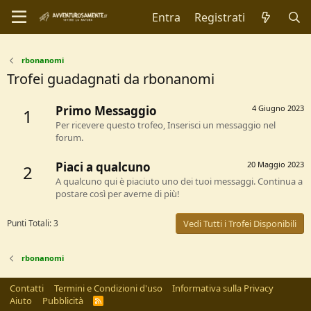
Entra
Registrati
rbonanomi
Trofei guadagnati da rbonanomi
Primo Messaggio
4 Giugno 2023
1
Per ricevere questo trofeo, Inserisci un messaggio nel
forum.
Piaci a qualcuno
20 Maggio 2023
2
A qualcuno qui è piaciuto uno dei tuoi messaggi. Continua a
postare così per averne di più!
Punti Totali: 3
Vedi Tutti i Trofei Disponibili
rbonanomi
Contatti
Termini e Condizioni d'uso
Informativa sulla Privacy
Aiuto
Pubblicità
R
S