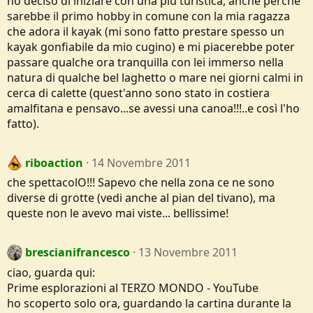
ho deciso di iniziare con una più turistica, anche perchè
sarebbe il primo hobby in comune con la mia ragazza
che adora il kayak (mi sono fatto prestare spesso un
kayak gonfiabile da mio cugino) e mi piacerebbe poter
passare qualche ora tranquilla con lei immerso nella
natura di qualche bel laghetto o mare nei giorni calmi in
cerca di calette (quest'anno sono stato in costiera
amalfitana e pensavo...se avessi una canoa!!!..e così l'ho
fatto).
riboaction
14 Novembre 2011
che spettacolO!!! Sapevo che nella zona ce ne sono
diverse di grotte (vedi anche al pian del tivano), ma
queste non le avevo mai viste... bellissime!
brescianifrancesco
13 Novembre 2011
ciao, guarda qui:
Prime esplorazioni al TERZO MONDO - YouTube
ho scoperto solo ora, guardando la cartina durante la