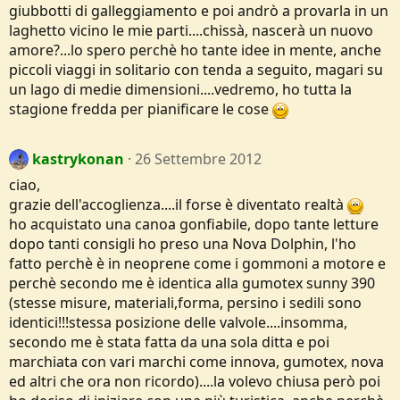
giubbotti di galleggiamento e poi andrò a provarla in un
laghetto vicino le mie parti....chissà, nascerà un nuovo
amore?...lo spero perchè ho tante idee in mente, anche
piccoli viaggi in solitario con tenda a seguito, magari su
un lago di medie dimensioni....vedremo, ho tutta la
stagione fredda per pianificare le cose
kastrykonan
26 Settembre 2012
ciao,
grazie dell'accoglienza....il forse è diventato realtà
ho acquistato una canoa gonfiabile, dopo tante letture
dopo tanti consigli ho preso una Nova Dolphin, l'ho
fatto perchè è in neoprene come i gommoni a motore e
perchè secondo me è identica alla gumotex sunny 390
(stesse misure, materiali,forma, persino i sedili sono
identici!!!stessa posizione delle valvole....insomma,
secondo me è stata fatta da una sola ditta e poi
marchiata con vari marchi come innova, gumotex, nova
ed altri che ora non ricordo)....la volevo chiusa però poi