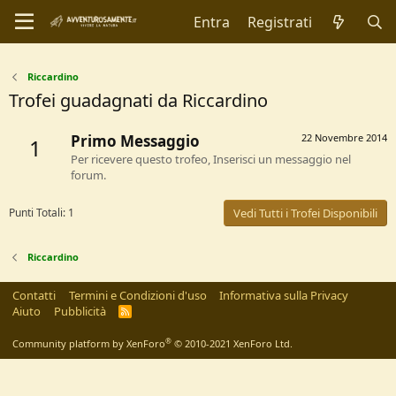
Entra
Registrati
Riccardino
Trofei guadagnati da Riccardino
Primo Messaggio
22 Novembre 2014
1
Per ricevere questo trofeo, Inserisci un messaggio nel
forum.
Punti Totali: 1
Vedi Tutti i Trofei Disponibili
Riccardino
Contatti
Termini e Condizioni d'uso
Informativa sulla Privacy
Aiuto
Pubblicità
R
S
S
®
Community platform by XenForo
© 2010-2021 XenForo Ltd.