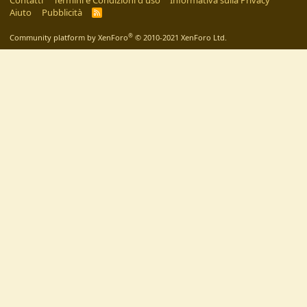
Contatti
Termini e Condizioni d'uso
Informativa sulla Privacy
Aiuto
Pubblicità
R
S
S
®
Community platform by XenForo
© 2010-2021 XenForo Ltd.