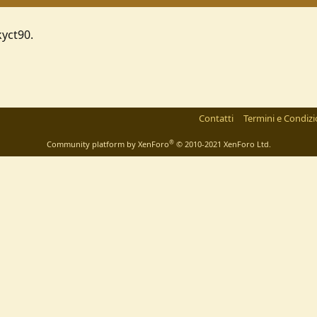
kyct90.
Contatti
Termini e Condizi
®
Community platform by XenForo
© 2010-2021 XenForo Ltd.