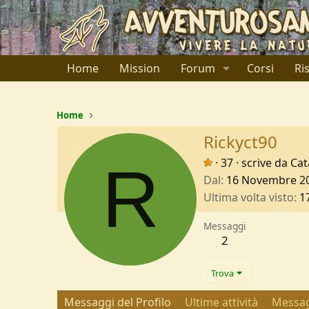
Home
Mission
Forum
Corsi
Ri
Home
Rickyct90
R
·
37
·
scrive da
Cat
Dal
16 Novembre 2
Ultima volta visto
1
Messaggi
2
Trova
Messaggi del Profilo
Ultime attività
Messag