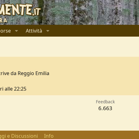
sorse
Attività
crive da
Reggio Emilia
ri alle 22:25
Feedback
6.663
gi e Discussioni
Info