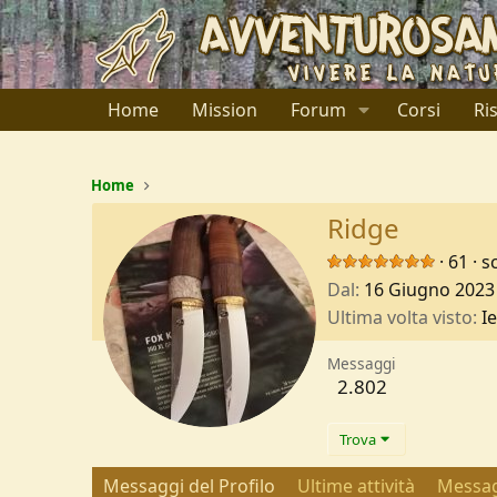
Home
Mission
Forum
Corsi
Ri
Home
Ridge
·
61
·
s
Dal
16 Giugno 2023
Ultima volta visto
Ie
Messaggi
2.802
Trova
Messaggi del Profilo
Ultime attività
Messag