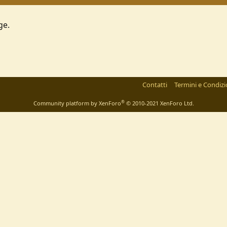
ge.
Contatti
Termini e Condizi
®
Community platform by XenForo
© 2010-2021 XenForo Ltd.