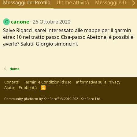
Messaggi del Profilo
Ultime attività
Messaggi e Discus
canone
26 Ottobre 2020
C
Salve Rigacci, sarei interessato alle mappe per il garmin
etrex 10 nel tratto passo Cisa-passo Abetone, è possibile
averle? Saluti, Giorgio simoncini.
Home
Contatti
Termini e Condizioni d'uso
Informativa sulla Privacy
Aiuto
Pubblicità
R
S
S
®
Community platform by XenForo
© 2010-2021 XenForo Ltd.