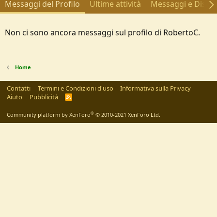
Messaggi del Profilo
Ultime attività
Messaggi e Discus
Non ci sono ancora messaggi sul profilo di RobertoC.
Home
Contatti
Termini e Condizioni d'uso
Informativa sulla Privacy
Aiuto
Pubblicità
R
S
S
®
Community platform by XenForo
© 2010-2021 XenForo Ltd.