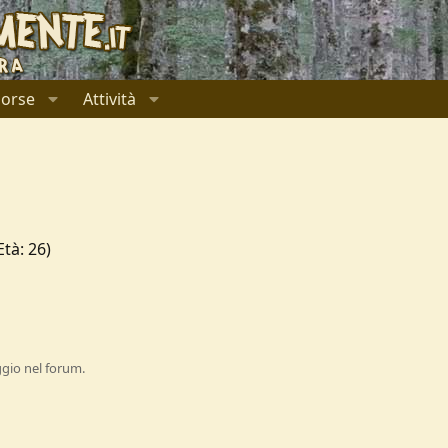
sorse
Attività
tà: 26)
ggio nel forum.