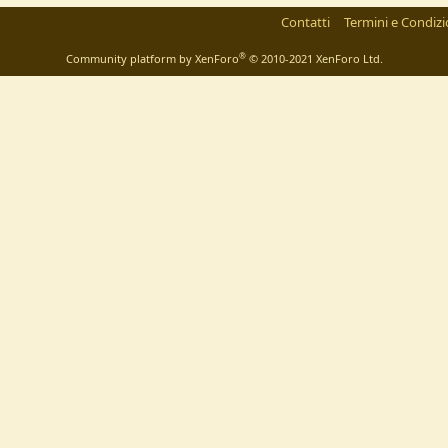
Contatti
Termini e Condizi
®
Community platform by XenForo
© 2010-2021 XenForo Ltd.