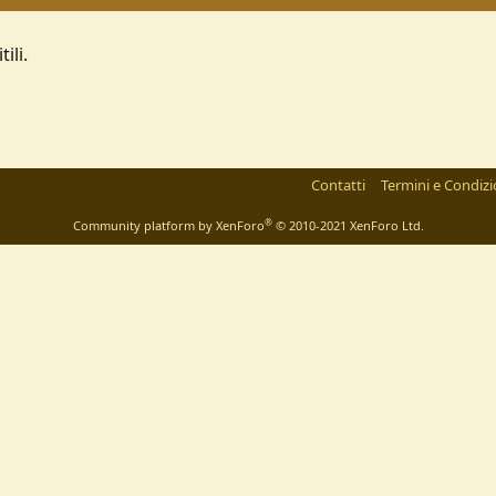
ili.
Contatti
Termini e Condizi
®
Community platform by XenForo
© 2010-2021 XenForo Ltd.