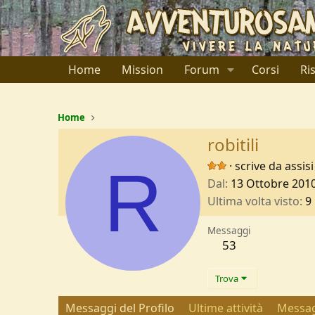
Home
Mission
Forum
Corsi
Ri
Home
robitili
R
·
scrive da
assisi
Dal
13 Ottobre 201
Ultima volta visto
9
Messaggi
53
Trova
Messaggi del Profilo
Ultime attività
Messag