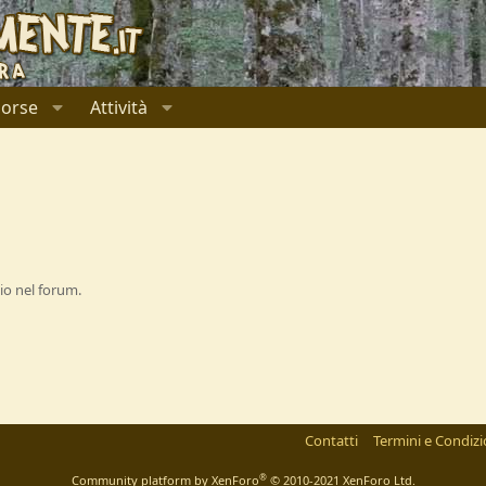
sorse
Attività
io nel forum.
Contatti
Termini e Condizi
®
Community platform by XenForo
© 2010-2021 XenForo Ltd.