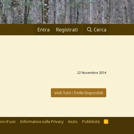
Entra
Registrati
Cerca
22 Novembre 2014
Vedi Tutti i Trofei Disponibili
oni d'uso
Informativa sulla Privacy
Aiuto
Pubblicità
R
S
S