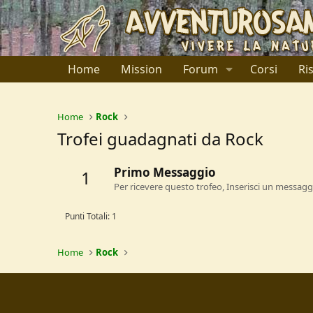
Home
Mission
Forum
Corsi
Ri
Home
Rock
Trofei guadagnati da Rock
Primo Messaggio
1
Per ricevere questo trofeo, Inserisci un messagg
Punti Totali: 1
Home
Rock