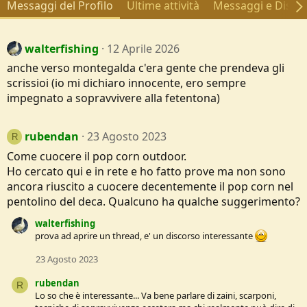
Messaggi del Profilo
Ultime attività
Messaggi e Discus
walterfishing
12 Aprile 2026
anche verso montegalda c'era gente che prendeva gli
scrissioi (io mi dichiaro innocente, ero sempre
impegnato a sopravvivere alla fetentona)
rubendan
23 Agosto 2023
R
Come cuocere il pop corn outdoor.
Ho cercato qui e in rete e ho fatto prove ma non sono
ancora riuscito a cuocere decentemente il pop corn nel
pentolino del deca. Qualcuno ha qualche suggerimento?
walterfishing
prova ad aprire un thread, e' un discorso interessante
23 Agosto 2023
rubendan
R
Lo so che è interessante... Va bene parlare di zaini, scarponi,