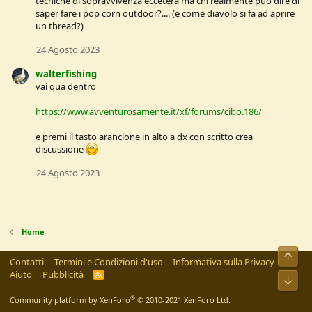
tecniche di sopravvivenza eccetera ma chi realmente può dire di
saper fare i pop corn outdoor?.... (e come diavolo si fa ad aprire
un thread?)
24 Agosto 2023
walterfishing
vai qua dentro
https://www.avventurosamente.it/xf/forums/cibo.186/
e premi il tasto arancione in alto a dx con scritto crea
discussione
24 Agosto 2023
Home
Alto
Contatti
Termini e Condizioni d'uso
Informativa sulla Privacy
Aiuto
Pubblicità
R
Bass
S
S
®
Community platform by XenForo
© 2010-2021 XenForo Ltd.