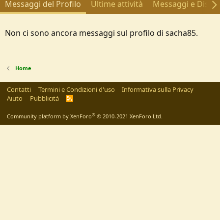
Messaggi del Profilo
Ultime attività
Messaggi e Discus
Non ci sono ancora messaggi sul profilo di sacha85.
Home
Contatti
Termini e Condizioni d'uso
Informativa sulla Privacy
Aiuto
Pubblicità
R
S
S
®
Community platform by XenForo
© 2010-2021 XenForo Ltd.