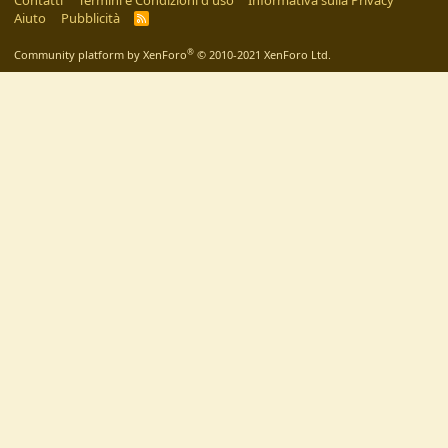
Contatti
Termini e Condizioni d'uso
Informativa sulla Privacy
Aiuto
Pubblicità
R
S
S
®
Community platform by XenForo
© 2010-2021 XenForo Ltd.