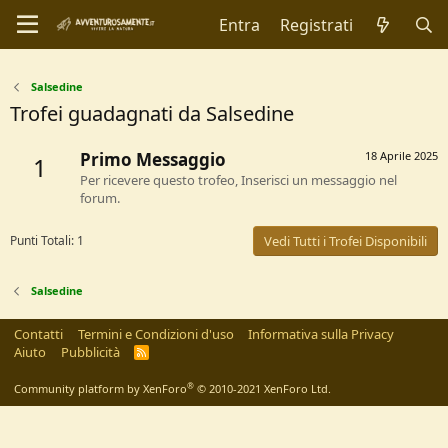
Entra
Registrati
Salsedine
Trofei guadagnati da Salsedine
Primo Messaggio
18 Aprile 2025
1
Per ricevere questo trofeo, Inserisci un messaggio nel
forum.
Punti Totali: 1
Vedi Tutti i Trofei Disponibili
Salsedine
Contatti
Termini e Condizioni d'uso
Informativa sulla Privacy
Aiuto
Pubblicità
R
S
S
®
Community platform by XenForo
© 2010-2021 XenForo Ltd.