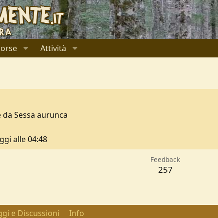
sorse
Attività
e da
Sessa aurunca
ggi alle 04:48
Feedback
257
gi e Discussioni
Info