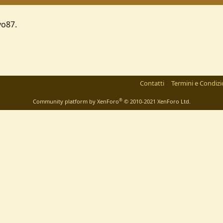
vo87.
Contatti
Termini e Condizi
®
Community platform by XenForo
© 2010-2021 XenForo Ltd.