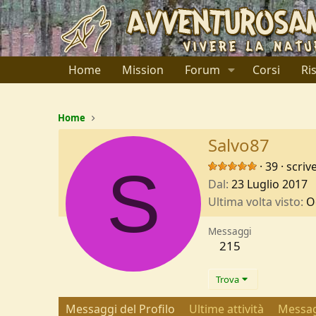
Home
Mission
Forum
Corsi
Ri
Home
Salvo87
S
·
39
·
scriv
Dal
23 Luglio 2017
Ultima volta visto
O
Messaggi
215
Trova
Messaggi del Profilo
Ultime attività
Messag