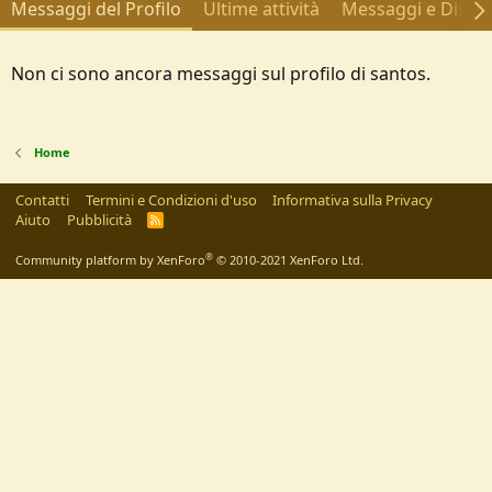
Messaggi del Profilo
Ultime attività
Messaggi e Discus
Non ci sono ancora messaggi sul profilo di santos.
Home
Contatti
Termini e Condizioni d'uso
Informativa sulla Privacy
Aiuto
Pubblicità
R
S
S
®
Community platform by XenForo
© 2010-2021 XenForo Ltd.