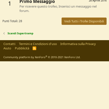
Primo Messaggio
28 Aprile 2016
1
Per ricevere questo trofeo, Inserisci un messaggio nel
forum.
Punti Totali: 28
Vedi Tutti i Trofei Disponibili
Scandi Supertramp
Contatti
Termini e Condizioni d'uso
Informativa sulla Privacy
Aiuto
Pubblicità
R
S
S
®
Community platform by XenForo
© 2010-2021 XenForo Ltd.