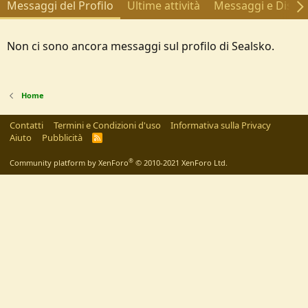
Messaggi del Profilo
Ultime attività
Messaggi e Discus
Non ci sono ancora messaggi sul profilo di Sealsko.
Home
Contatti
Termini e Condizioni d'uso
Informativa sulla Privacy
Aiuto
Pubblicità
R
S
S
®
Community platform by XenForo
© 2010-2021 XenForo Ltd.