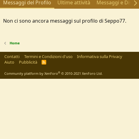
Messaggi del Profilo
Ultime attività
Messaggi e Discus
Non ci sono ancora messaggi sul profilo di Seppo77.
Home
Contatti
Termini e Condizioni d'uso
Informativa sulla Privacy
Aiuto
Pubblicità
R
S
S
®
Community platform by XenForo
© 2010-2021 XenForo Ltd.