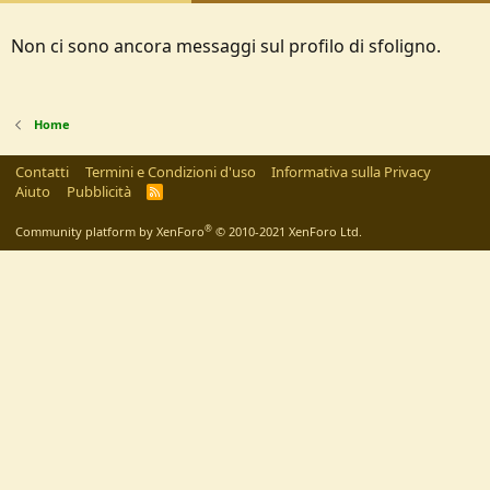
Non ci sono ancora messaggi sul profilo di sfoligno.
Home
Contatti
Termini e Condizioni d'uso
Informativa sulla Privacy
Aiuto
Pubblicità
R
S
S
®
Community platform by XenForo
© 2010-2021 XenForo Ltd.