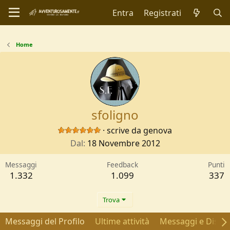
Entra
Registrati
Home
sfoligno
·
scrive da
genova
Dal
18 Novembre 2012
Messaggi
Feedback
Punti
1.332
1.099
337
Trova
Messaggi del Profilo
Ultime attività
Messaggi e Discus