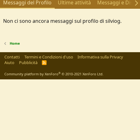
Messaggi del Profilo
Ultime attività
Messaggi e Discus
Non ci sono ancora messaggi sul profilo di silviog.
Home
Contatti
Termini e Condizioni d'uso
Informativa sulla Privacy
Aiuto
Pubblicità
R
S
S
®
Community platform by XenForo
© 2010-2021 XenForo Ltd.