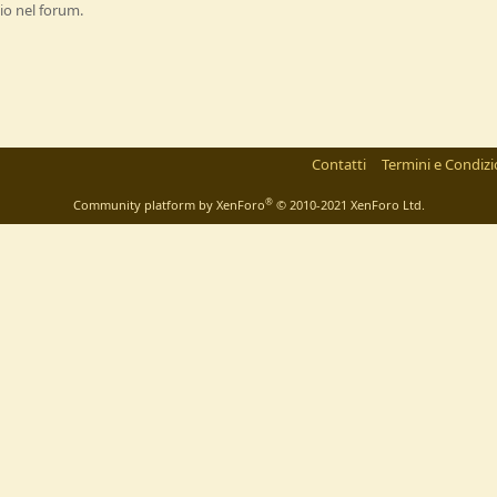
io nel forum.
Contatti
Termini e Condizi
®
Community platform by XenForo
© 2010-2021 XenForo Ltd.