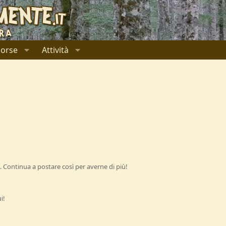
sorse
Attività
 Continua a postare così per averne di più!
i!