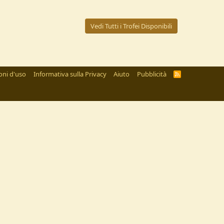
Vedi Tutti i Trofei Disponibili
oni d'uso
Informativa sulla Privacy
Aiuto
Pubblicità
R
S
S