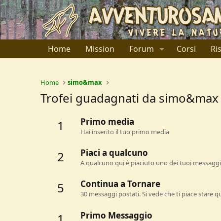
Home
Mission
Forum
Corsi
Ri
Home
simo&max
Trofei guadagnati da simo&max
Primo media
1
Hai inserito il tuo primo media
Piaci a qualcuno
2
A qualcuno qui è piaciuto uno dei tuoi messaggi.
Continua a Tornare
5
30 messaggi postati. Si vede che ti piace stare qu
Primo Messaggio
1