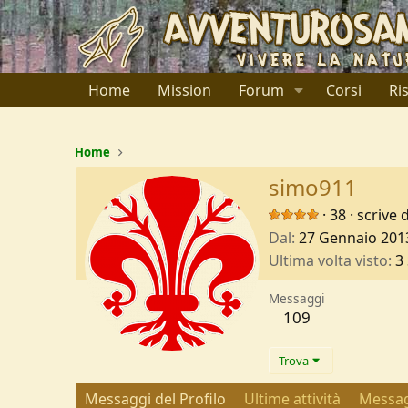
Home
Mission
Forum
Corsi
Ri
Home
simo911
·
38
·
scrive 
Dal
27 Gennaio 201
Ultima volta visto
3
Messaggi
109
Trova
Messaggi del Profilo
Ultime attività
Messag