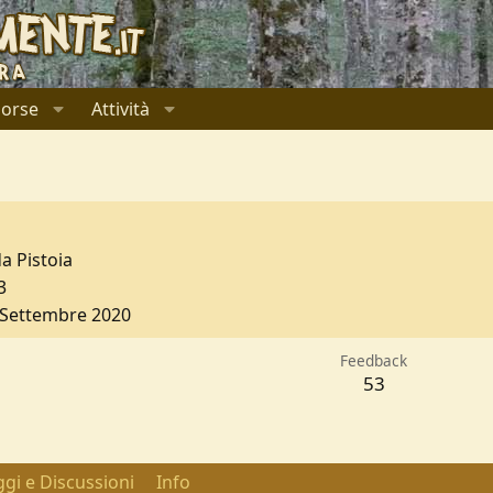
sorse
Attività
da
Pistoia
3
 Settembre 2020
Feedback
53
gi e Discussioni
Info