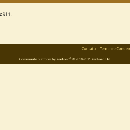
mo911.
Contatti
Termini e Condizi
®
Community platform by XenForo
© 2010-2021 XenForo Ltd.