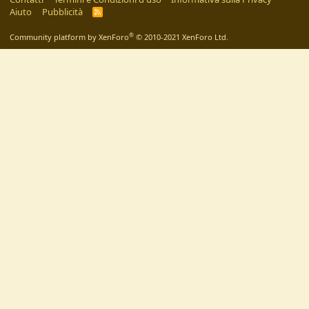
Aiuto
Pubblicità
R
S
S
®
Community platform by XenForo
© 2010-2021 XenForo Ltd.