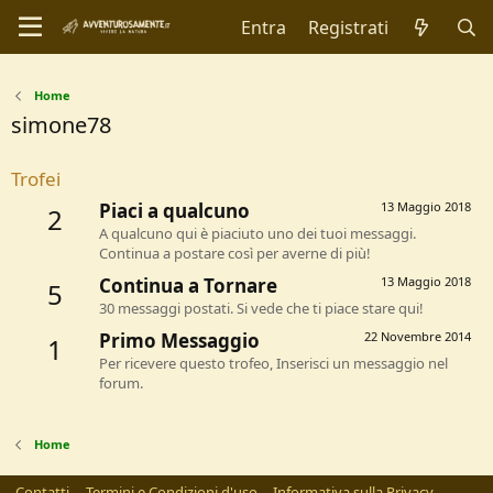
Entra
Registrati
Home
simone78
Trofei
Piaci a qualcuno
13 Maggio 2018
2
A qualcuno qui è piaciuto uno dei tuoi messaggi.
Continua a postare così per averne di più!
Continua a Tornare
13 Maggio 2018
5
30 messaggi postati. Si vede che ti piace stare qui!
Primo Messaggio
22 Novembre 2014
1
Per ricevere questo trofeo, Inserisci un messaggio nel
forum.
Home
Contatti
Termini e Condizioni d'uso
Informativa sulla Privacy