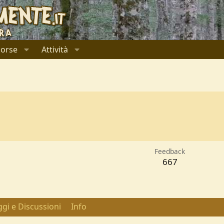
sorse
Attività
Feedback
667
gi e Discussioni
Info