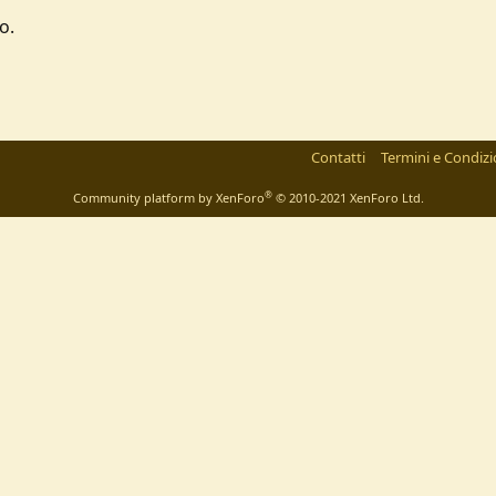
o.
Contatti
Termini e Condizi
®
Community platform by XenForo
© 2010-2021 XenForo Ltd.