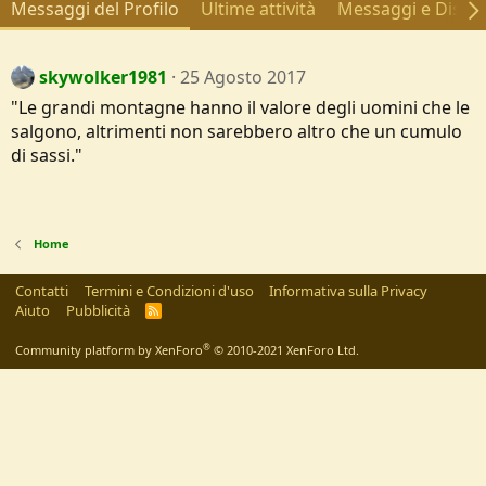
Messaggi del Profilo
Ultime attività
Messaggi e Discus
skywolker1981
25 Agosto 2017
"Le grandi montagne hanno il valore degli uomini che le
salgono, altrimenti non sarebbero altro che un cumulo
di sassi."
Home
Contatti
Termini e Condizioni d'uso
Informativa sulla Privacy
Aiuto
Pubblicità
R
S
S
®
Community platform by XenForo
© 2010-2021 XenForo Ltd.