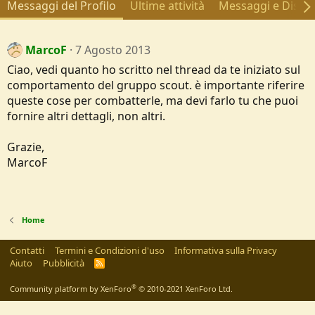
Messaggi del Profilo
Ultime attività
Messaggi e Discus
MarcoF
7 Agosto 2013
Ciao, vedi quanto ho scritto nel thread da te iniziato sul
comportamento del gruppo scout. è importante riferire
queste cose per combatterle, ma devi farlo tu che puoi
fornire altri dettagli, non altri.
Grazie,
MarcoF
Home
Contatti
Termini e Condizioni d'uso
Informativa sulla Privacy
Aiuto
Pubblicità
R
S
S
®
Community platform by XenForo
© 2010-2021 XenForo Ltd.