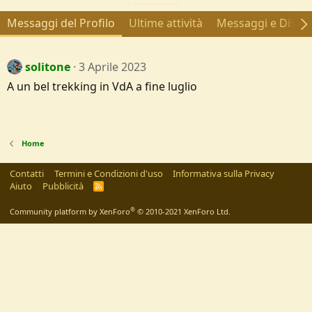
Messaggi del Profilo
Ultime attività
Messaggi e Discus
solitone
3 Aprile 2023
A un bel trekking in VdA a fine luglio
Home
Contatti
Termini e Condizioni d'uso
Informativa sulla Privacy
Aiuto
Pubblicità
R
S
S
®
Community platform by XenForo
© 2010-2021 XenForo Ltd.