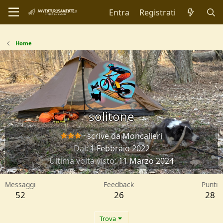
Entra
Registrati
Home
solitone
·
scrive da
Moncalieri
Dal
1 Febbraio 2022
Ultima volta visto
11 Marzo 2024
Messaggi
Feedback
Punti
52
26
28
Trova